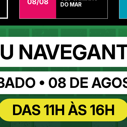
15/08
HELIÓPOLIS
U NAVEGAN
BADO • 08 DE AGO
DAS 11H ÀS 16H