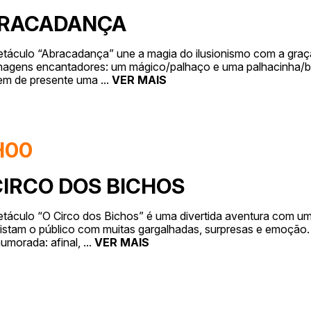
RACADANÇA
táculo “Abracadança” une a magia do ilusionismo com a graç
nagens encantadores: um mágico/palhaço e uma palhacinha/bai
em de presente uma
...
VER MAIS
H00
CIRCO DOS BICHOS
táculo “O Circo dos Bichos” é uma divertida aventura com u
stam o público com muitas gargalhadas, surpresas e emoção. 
umorada: afinal,
...
VER MAIS