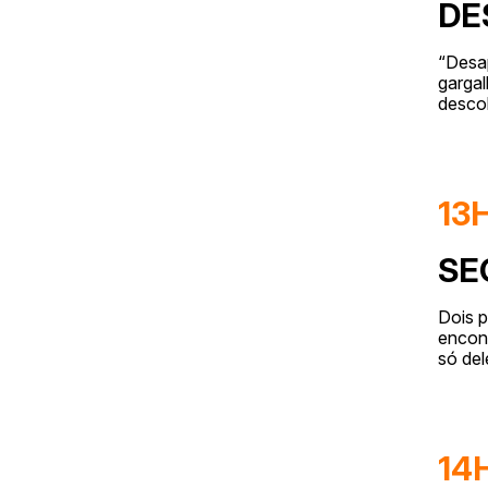
DE
“Desap
garga
descob
13
SE
Dois p
encont
só del
14