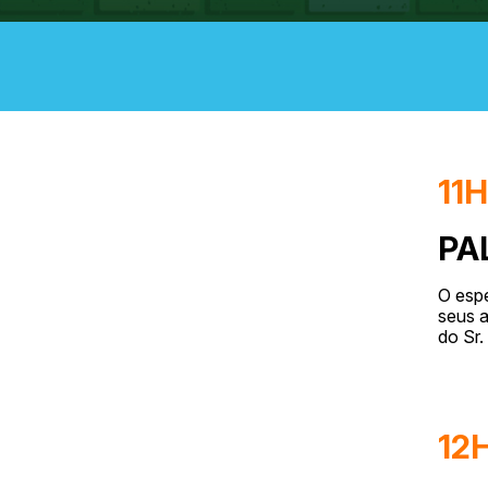
11
PA
O espe
seus a
do Sr
12