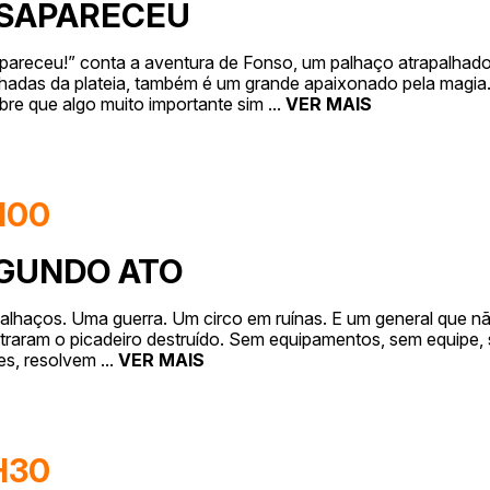
SAPARECEU
areceu!” conta a aventura de Fonso, um palhaço atrapalhado 
lhadas da plateia, também é um grande apaixonado pela magi
re que algo muito importante sim
...
VER MAIS
H00
GUNDO ATO
alhaços. Uma guerra. Um circo em ruínas. E um general que não
raram o picadeiro destruído. Sem equipamentos, sem equipe,
es, resolvem
...
VER MAIS
H30