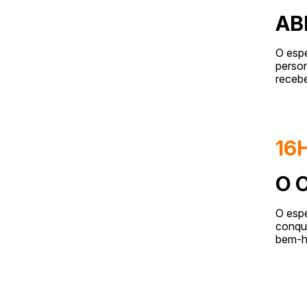
AB
O espe
perso
receb
16
O 
O espe
conqui
bem-h