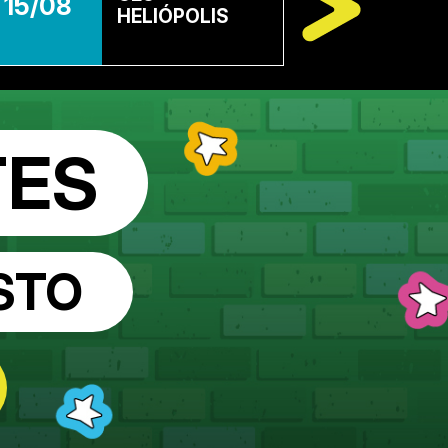
15/08
22/08
CURUÇÁ
TES
STO