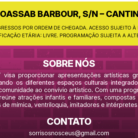
MOASSAB BARBOUR, S/N – CANTI
GRESSOS POR ORDEM DE CHEGADA. ACESSO SUJEITO À
FICAÇÃO ETÁRIA: LIVRE. PROGRAMAÇÃO SUJEITA A ALT
SOBRE NÓS
isa proporcionar apresentações artísticas gr
ando os diferentes espaços culturais integra
 a comunidade ao convívio artístico. Com uma pr
úne atrações infantis e familiares, compostas 
de mímica, ventriloquia, imitadores e intérprete
CONTATO
sorrisosnosceus@gmail.com